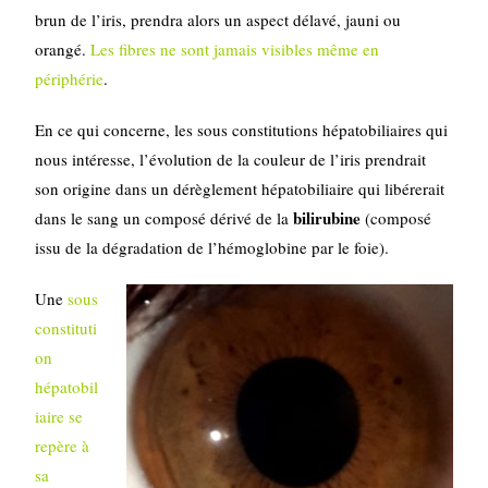
brun de l’iris, prendra alors un aspect délavé, jauni ou
orangé.
Les fibres ne sont jamais visibles même en
périphérie
.
En ce qui concerne, les sous constitutions hépatobiliaires qui
nous intéresse, l’évolution de la couleur de l’iris prendrait
son origine dans un dérèglement hépatobiliaire qui libérerait
bilirubine
dans le sang un composé dérivé de la
(composé
issu de la dégradation de l’hémoglobine par le foie).
Une
sous
constituti
on
hépatobil
iaire se
repère à
sa