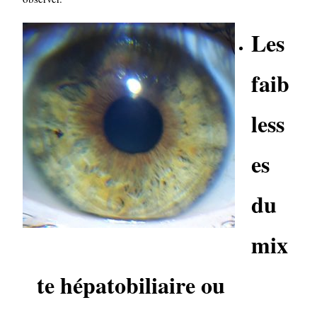
Les
faib
less
es
du
mix
te
hépatobiliaire ou